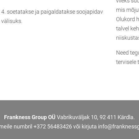
viieks su
mis mõjut
4. soetatakse ja paigaldatakse soojapidav
Olukord h
välisuks.
talvel ke
niiskusta
Need tegu
tervisele
Frankness Group OÜ
Vabrikuväljak 10, 92 411 Kärdla.
 meile numbril +372 56483426 või kirjuta info@frankness