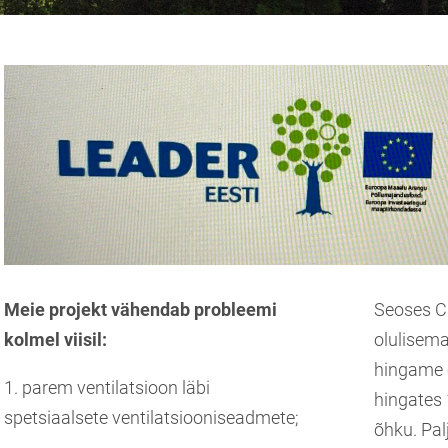
Meie projekt vähendab probleemi
Seoses CO
kolmel viisil:
olulisema
hingame 
1. parem ventilatsioon läbi
hingates 
spetsiaalsete ventilatsiooniseadmete;
õhku. Pal