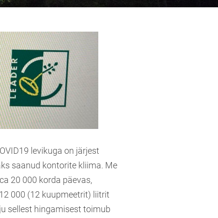
VID19 levikuga on järjest
ks saanud kontorite kliima. Me
ca 20 000 korda päevas,
12 000 (12 kuupmeetrit) liitrit
ju sellest hingamisest toimub