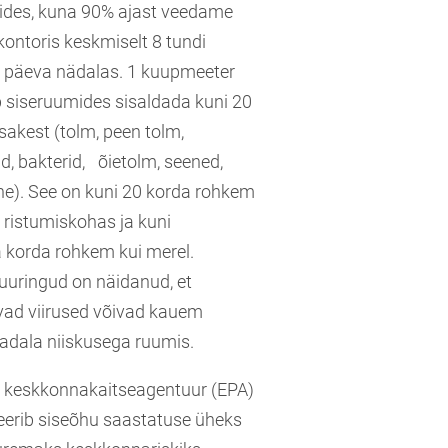
ides, kuna 90% ajast veedame
kontoris keskmiselt 8 tundi
5 päeva nädalas. 1 kuupmeeter
 siseruumides sisaldada kuni 20
osakest (tolm, peen tolm,
id, bakterid, õietolm, seened,
jne). See on kuni 20 korda rohkem
ristumiskohas ja kuni
 korda rohkem kui merel.
 uuringud on näidanud, et
vad viirused võivad kauem
adala niiskusega ruumis.
 keskkonnakaitseagentuur (EPA)
seerib siseõhu saastatuse üheks