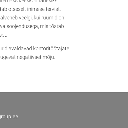
uremaks keskkonnariskiks,
ab otseselt inimese tervist.
alveneb veelgi, kui ruumid on
hva soojendusega, mis tõstab
set.
rid avaldavad kontoritöötajate
 tugevat negatiivset mõju.
group.ee