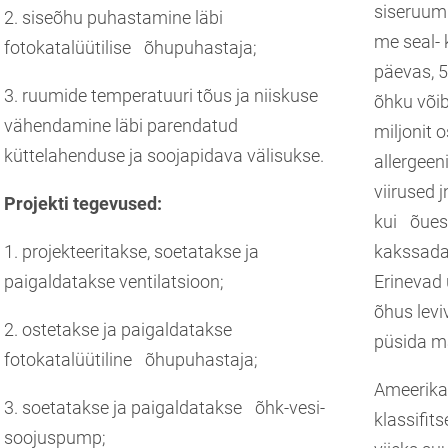
siseruum
2. siseõhu puhastamine läbi
me seal- 
fotokatalüütilise õhupuhastaja;
päevas, 
3. ruumide temperatuuri tõus ja niiskuse
õhku võib
vähendamine läbi parendatud
miljonit 
küttelahenduse ja soojapidava välisukse.
allergeen
viirused 
Projekti tegevused:
kui õues 
1. projekteeritakse, soetatakse ja
kakssada
paigaldatakse ventilatsioon;
Erinevad
õhus levi
2. ostetakse ja paigaldatakse
püsida m
fotokatalüütiline õhupuhastaja;
Ameerika
3. soetatakse ja paigaldatakse õhk-vesi-
klassifit
soojuspump;